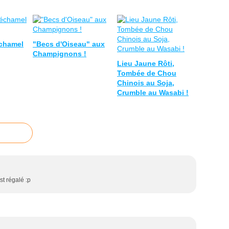
échamel
"Becs d'Oiseau" aux
Champignons !
Lieu Jaune Rôti,
Tombée de Chou
Chinois au Soja,
Crumble au Wasabi !
st régalé :p