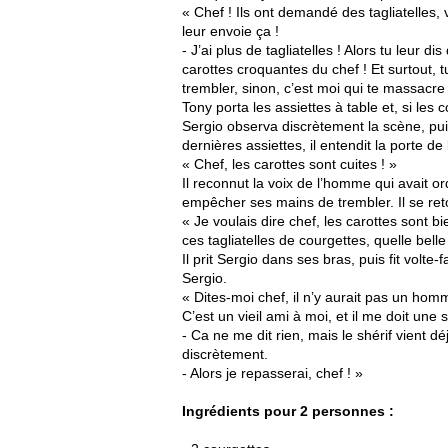
« Chef ! Ils ont demandé des tagliatelles, 
leur envoie ça !
- J’ai plus de tagliatelles ! Alors tu leur di
carottes croquantes du chef ! Et surtout, 
trembler, sinon, c’est moi qui te massacre 
Tony porta les assiettes à table et, si les 
Sergio observa discrètement la scène, puis
dernières assiettes, il entendit la porte de
« Chef, les carottes sont cuites ! »
Il reconnut la voix de l’homme qui avait or
empêcher ses mains de trembler. Il se ret
« Je voulais dire chef, les carottes sont 
ces tagliatelles de courgettes, quelle bell
Il prit Sergio dans ses bras, puis fit volte-
Sergio.
« Dites-moi chef, il n’y aurait pas un homm
C’est un vieil ami à moi, et il me doit une 
- Ca ne me dit rien, mais le shérif vient dé
discrètement.
- Alors je repasserai, chef ! »
Ingrédients pour 2 personnes :