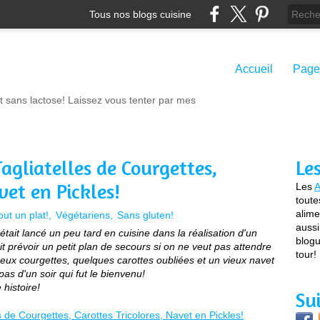
Tous nos blogs cuisine
Accueil
Page
t sans lactose! Laissez vous tenter par mes
Tagliatelles de Courgettes,
Le
vet en Pickles!
Les
A
toute
alime
out un plat!
Végétariens
Sans gluten!
aussi
'était lancé un peu tard en cuisine dans la réalisation d'un
blogu
it prévoir un petit plan de secours si on ne veut pas attendre
tour!
deux courgettes, quelques carottes oubliées et un vieux navet
pas d'un soir qui fut le bienvenu!
 histoire!
Su