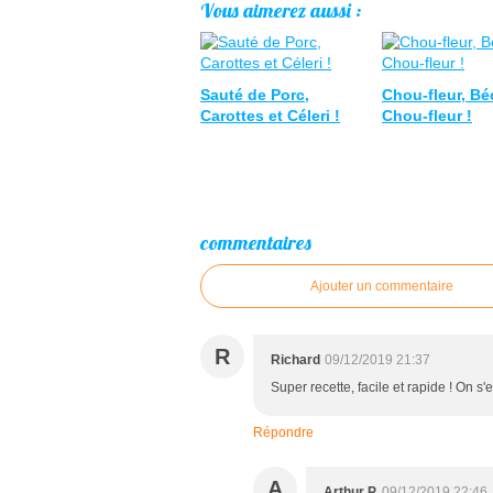
Vous aimerez aussi :
Sauté de Porc,
Chou-fleur, B
Carottes et Céleri !
Chou-fleur !
commentaires
Ajouter un commentaire
R
Richard
09/12/2019 21:37
Super recette, facile et rapide ! On s'e
Répondre
A
Arthur P.
09/12/2019 22:46