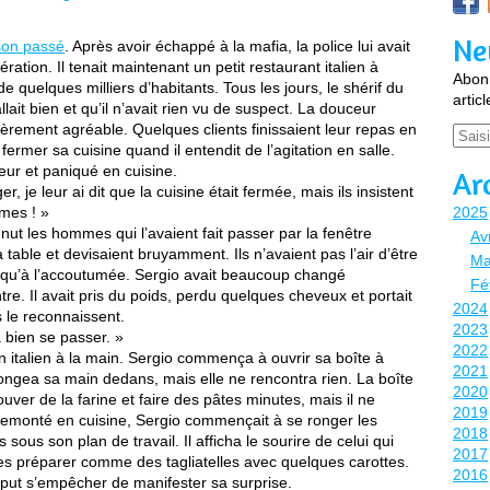
Ne
son passé
. Après avoir échappé à la mafia, la police lui avait
ration. Il tenait maintenant un petit restaurant italien à
Abonn
de quelques milliers d’habitants. Tous les jours, le shérif du
artic
ait bien et qu’il n’avait rien vu de suspect. La douceur
ulièrement agréable. Quelques clients finissaient leur repas en
Email
ermer sa cuisine quand il entendit de l’agitation en salle.
ueur et paniqué en cuisine.
Ar
, je leur ai dit que la cuisine était fermée, mais ils insistent
rmes ! »
2025
nut les hommes qui l’avaient fait passer par la fenêtre
Avr
à table et devisaient bruyamment. Ils n’avaient pas l’air d’être
Ma
tils qu’à l’accoutumée. Sergio avait beaucoup changé
Fé
e. Il avait pris du poids, perdu quelques cheveux et portait
2024
s le reconnaissent.
2023
a bien se passer. »
2022
in italien à la main. Sergio commença à ouvrir sa boîte à
2021
l plongea sa main dedans, mais elle ne rencontra rien. La boîte
2020
rouver de la farine et faire des pâtes minutes, mais il ne
2019
 Remonté en cuisine, Sergio commençait à se ronger les
2018
sous son plan de travail. Il afficha le sourire de celui qui
2017
 les préparer comme des tagliatelles avec quelques carottes.
2016
e put s’empêcher de manifester sa surprise.