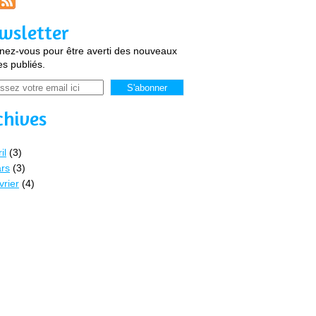
wsletter
ez-vous pour être averti des nouveaux
les publiés.
chives
il
(3)
rs
(3)
vrier
(4)