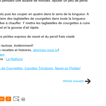
ert pendant une dizaine de minutes. Ajouter un peu de persil
tés puis les couper en quatre dans le sens de la longueur. A
ire des tagliatelles de courgettes dans toute la longueur.
ve à chauffer. Y mettre les tagliatelles de courgettes à cuire
l et la gousse d'ail râpée.
es pickles express de navet et du persil frais ciselé.
s lactose, évidemment!
recettes et histoires,
abonnez-vous ici
!
ram
re :
La Rathure
Article suivant
st
0