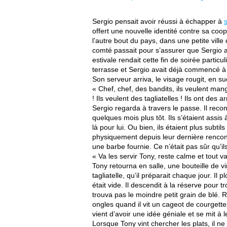
Sergio pensait avoir réussi à échapper à
offert une nouvelle identité contre sa coopé
l’autre bout du pays, dans une petite ville 
comté passait pour s’assurer que Sergio all
estivale rendait cette fin de soirée partic
terrasse et Sergio avait déjà commencé à f
Son serveur arriva, le visage rougit, en s
« Chef, chef, des bandits, ils veulent manger
! Ils veulent des tagliatelles ! Ils ont des a
Sergio regarda à travers le passe. Il recon
quelques mois plus tôt. Ils s’étaient assis 
là pour lui. Ou bien, ils étaient plus sub
physiquement depuis leur dernière rencontr
une barbe fournie. Ce n’était pas sûr qu’il
« Va les servir Tony, reste calme et tout v
Tony retourna en salle, une bouteille de v
tagliatelle, qu’il préparait chaque jour. I
était vide. Il descendit à la réserve pour t
trouva pas le moindre petit grain de blé.
ongles quand il vit un cageot de courgettes 
vient d’avoir une idée géniale et se mit à
Lorsque Tony vint chercher les plats, il n