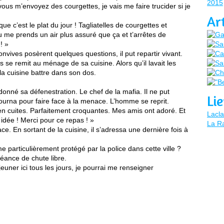
2015
vous m’envoyez des courgettes, je vais me faire trucider si je
Ar
s que c’est le plat du jour ! Tagliatelles de courgettes et
tu me prends un air plus assuré que ça et t’arrêtes de
! »
convives posèrent quelques questions, il put repartir vivant.
 se remit au ménage de sa cuisine. Alors qu’il lavait les
 la cuisine battre dans son dos.
donné sa défenestration. Le chef de la mafia. Il ne put
Li
ourna pour faire face à la menace. L’homme se reprit.
bien cuites. Parfaitement croquantes. Mes amis ont adoré. Et
Lacla
e idée ! Merci pour ce repas ! »
La Ra
face. En sortant de la cuisine, il s’adressa une dernière fois à
e particulièrement protégé par la police dans cette ville ?
séance de chute libre.
jeuner ici tous les jours, je pourrai me renseigner