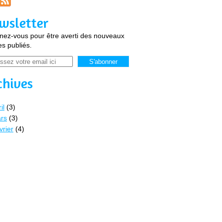
wsletter
ez-vous pour être averti des nouveaux
les publiés.
chives
il
(3)
rs
(3)
vrier
(4)