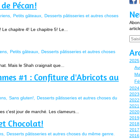
x de Pécan!
Ne
riens
Petits gâteaux
Desserts pâtisseries et autres choses
Abonn
artic
 Le chapitre 4! Le chapitre 5! Le...
Email
Ar
iens
Petits gâteaux
Desserts pâtisseries et autres choses
2025
chat. Mais le Shah craignait que...
Avr
s #1 : Confiture d'Abricots au
Ma
Fé
2024
2023
ens
Sans gluten!
Desserts pâtisseries et autres choses du
2022
2021
s c'est jour de marché. Les clameurs...
2020
2019
et Chocolat!
2018
2017
ns
Desserts pâtisseries et autres choses du même genre.
2016