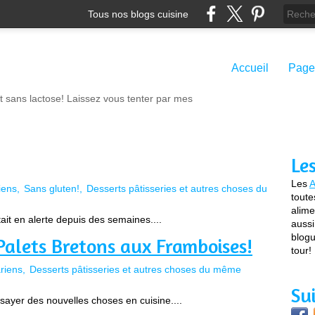
Tous nos blogs cuisine
Accueil
Page
t sans lactose! Laissez vous tenter par mes
Le
Les
A
iens
Sans gluten!
Desserts pâtisseries et autres choses du
toute
alime
ait en alerte depuis des semaines....
aussi
blogu
 Palets Bretons aux Framboises!
tour!
riens
Desserts pâtisseries et autres choses du même
Su
sayer des nouvelles choses en cuisine....