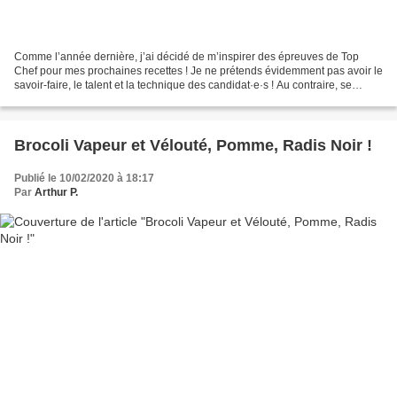
Comme l’année dernière, j’ai décidé de m’inspirer des épreuves de Top
Chef pour mes prochaines recettes ! Je ne prétends évidemment pas avoir le
savoir-faire, le talent et la technique des candidat·e·s ! Au contraire, se
confronter aux mêmes difficultés...
Brocoli Vapeur et Vélouté, Pomme, Radis Noir !
Publié le 10/02/2020 à 18:17
Par
Arthur P.