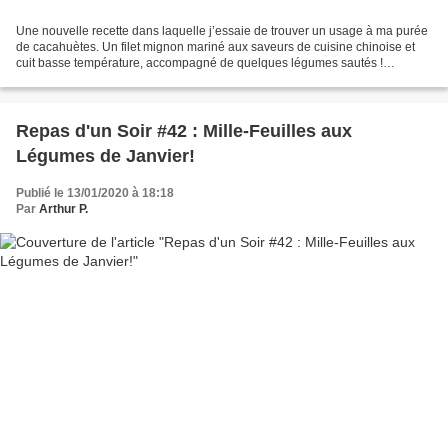
Une nouvelle recette dans laquelle j’essaie de trouver un usage à ma purée
de cacahuètes. Un filet mignon mariné aux saveurs de cuisine chinoise et
cuit basse température, accompagné de quelques légumes sautés !
Attention à bien prendre le temps de la...
Repas d'un Soir #42 : Mille-Feuilles aux
Légumes de Janvier!
Publié le 13/01/2020 à 18:18
Par
Arthur P.