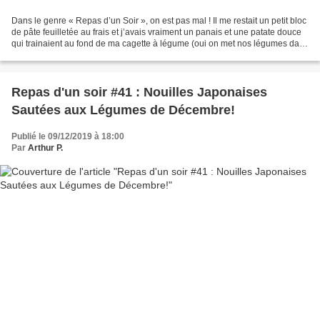
Dans le genre « Repas d’un Soir », on est pas mal ! Il me restait un petit bloc
de pâte feuilletée au frais et j’avais vraiment un panais et une patate douce
qui trainaient au fond de ma cagette à légume (oui on met nos légumes dans
une cagette chez Laclac)...
Repas d'un soir #41 : Nouilles Japonaises
Sautées aux Légumes de Décembre!
Publié le 09/12/2019 à 18:00
Par
Arthur P.