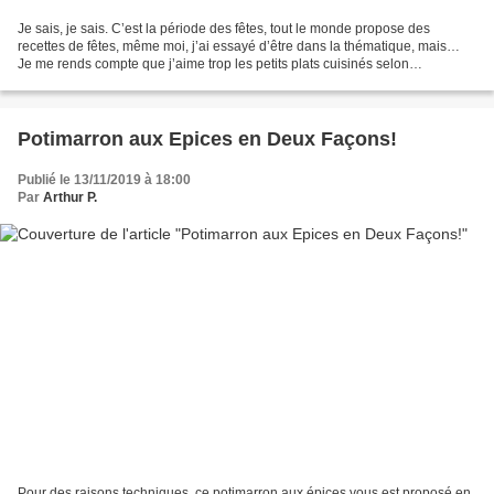
Je sais, je sais. C’est la période des fêtes, tout le monde propose des
recettes de fêtes, même moi, j’ai essayé d’être dans la thématique, mais…
Je me rends compte que j’aime trop les petits plats cuisinés selon
l’inspiration du moment ! Alors oui, je...
Potimarron aux Epices en Deux Façons!
Publié le 13/11/2019 à 18:00
Par
Arthur P.
Pour des raisons techniques, ce potimarron aux épices vous est proposé en