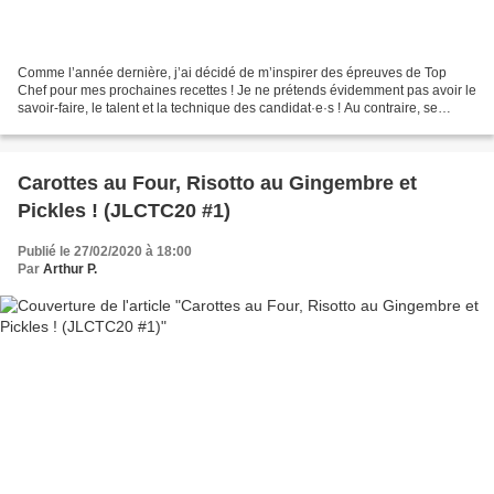
Comme l’année dernière, j’ai décidé de m’inspirer des épreuves de Top
Chef pour mes prochaines recettes ! Je ne prétends évidemment pas avoir le
savoir-faire, le talent et la technique des candidat·e·s ! Au contraire, se
confronter aux mêmes difficultés...
Carottes au Four, Risotto au Gingembre et
Pickles ! (JLCTC20 #1)
Publié le 27/02/2020 à 18:00
Par
Arthur P.