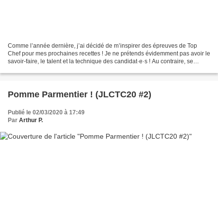
Comme l’année dernière, j’ai décidé de m’inspirer des épreuves de Top
Chef pour mes prochaines recettes ! Je ne prétends évidemment pas avoir le
savoir-faire, le talent et la technique des candidat·e·s ! Au contraire, se
confronter aux mêmes difficultés...
Pomme Parmentier ! (JLCTC20 #2)
Publié le 02/03/2020 à 17:49
Par
Arthur P.