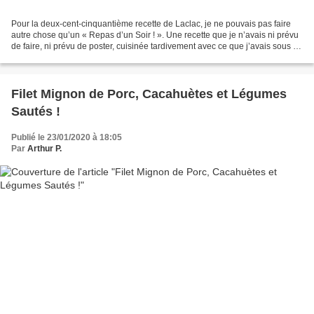
Pour la deux-cent-cinquantième recette de Laclac, je ne pouvais pas faire
autre chose qu’un « Repas d’un Soir ! ». Une recette que je n’avais ni prévu
de faire, ni prévu de poster, cuisinée tardivement avec ce que j’avais sous la
main, photos prises alors...
Filet Mignon de Porc, Cacahuètes et Légumes
Sautés !
Publié le 23/01/2020 à 18:05
Par
Arthur P.