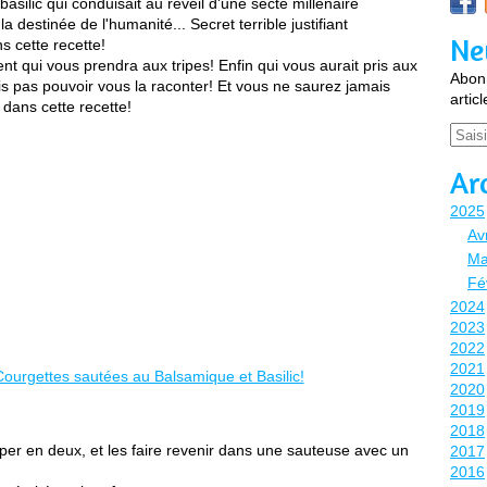
asilic qui conduisait au réveil d'une secte millénaire
a destinée de l'humanité... Secret terrible justifiant
Ne
ns cette recette!
nt qui vous prendra aux tripes! Enfin qui vous aurait pris aux
Abonn
vais pas pouvoir vous la raconter! Et vous ne saurez jamais
artic
 dans cette recette!
Email
Ar
2025
Avr
Ma
Fé
2024
2023
2022
2021
2020
2019
2018
er en deux, et les faire revenir dans une sauteuse avec un
2017
2016