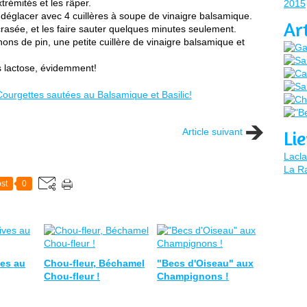
trémités et les râper.
2015
t déglacer avec 4 cuillères à soupe de vinaigre balsamique.
Ar
écrasée, et les faire sauter quelques minutes seulement.
nons de pin, une petite cuillère de vinaigre balsamique et
s lactose, évidemment!
Article suivant
Li
Lacla
La Ra
st
0
ves au
Chou-fleur, Béchamel
"Becs d'Oiseau" aux
Chou-fleur !
Champignons !