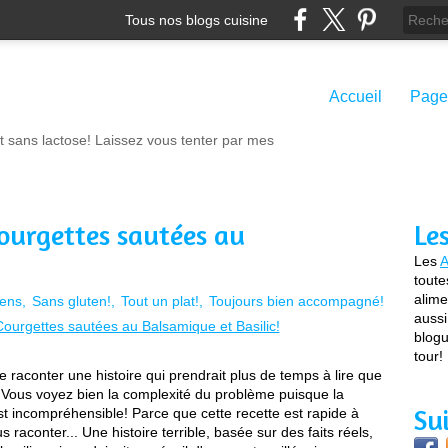
Tous nos blogs cuisine
Accueil
Page
t sans lactose! Laissez vous tenter par mes
Courgettes sautées au
Le
Les
A
toute
alime
iens
Sans gluten!
Tout un plat!
Toujours bien accompagné!
aussi
blogu
tour!
e raconter une histoire qui prendrait plus de temps à lire que
? Vous voyez bien la complexité du problème puisque la
Su
t incompréhensible! Parce que cette recette est rapide à
us raconter... Une histoire terrible, basée sur des faits réels,