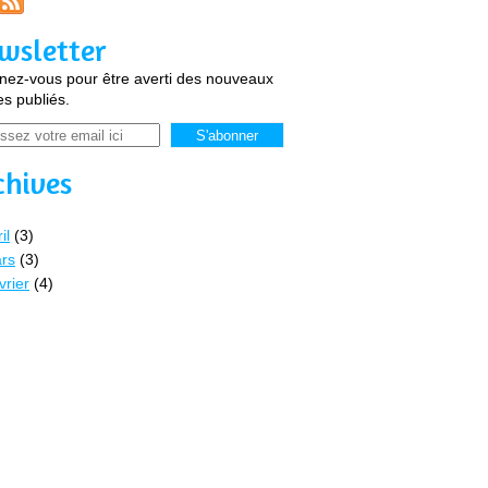
wsletter
ez-vous pour être averti des nouveaux
les publiés.
chives
il
(3)
rs
(3)
vrier
(4)