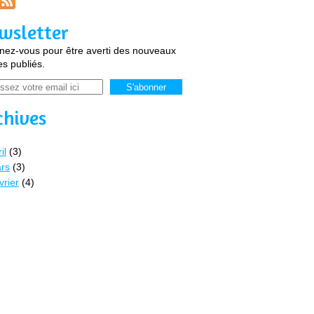
wsletter
ez-vous pour être averti des nouveaux
les publiés.
chives
il
(3)
rs
(3)
vrier
(4)