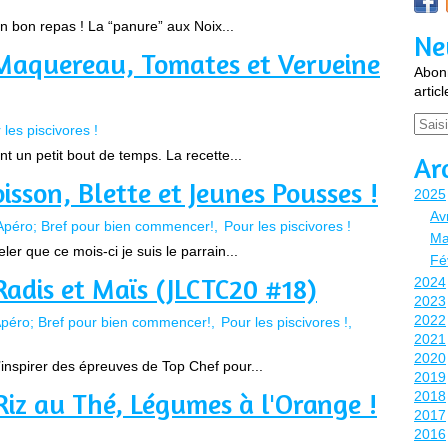
un bon repas ! La “panure” aux Noix...
Ne
 Maquereau, Tomates et Verveine
Abonn
artic
Email
 les piscivores !
t un petit bout de temps. La recette...
Ar
isson, Blette et Jeunes Pousses !
2025
Avr
Apéro; Bref pour bien commencer!
Pour les piscivores !
Ma
r que ce mois-ci je suis le parrain...
Fé
Radis et Maïs (JLCTC20 #18)
2024
2023
2022
Apéro; Bref pour bien commencer!
Pour les piscivores !
2021
2020
inspirer des épreuves de Top Chef pour...
2019
iz au Thé, Légumes à l'Orange !
2018
2017
2016