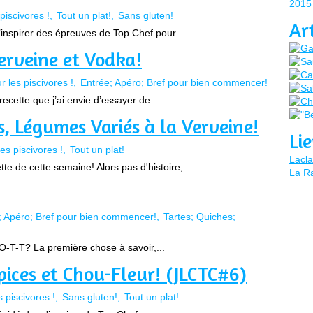
2015
piscivores !
Tout un plat!
Sans gluten!
Ar
inspirer des épreuves de Top Chef pour...
erveine et Vodka!
r les piscivores !
Entrée; Apéro; Bref pour bien commencer!
ecette que j’ai envie d’essayer de...
s, Légumes Variés à la Verveine!
Li
es piscivores !
Tout un plat!
Lacla
tte de cette semaine! Alors pas d'histoire,...
La Ra
; Apéro; Bref pour bien commencer!
Tartes; Quiches;
-O-T-T? La première chose à savoir,...
pices et Chou-Fleur! (JLCTC#6)
s piscivores !
Sans gluten!
Tout un plat!