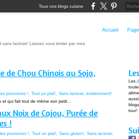
Tous nos blogs cuisine
Accueil
Page
t sans lactose! Laissez vous tenter par mes
e de Chou Chinois au Soja,
Le
Les
A
toute
alime
les piscivores !
Tout un plat!
Sans lactose; évidemment!
aussi
et qui fait tout de même son petit...
blogu
x Noix de Cajou, Purée de
tour!
es !
Su
les piscivores !
Tout un plat!
Sans gluten!
Sans lactose;