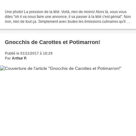
Une photo! La pression de la télé. Voilà, rien de moins! Alors là, vous vous
dites "oh il va nous faire une annonce, il va passer à la télé c'est génial". Non
non, rien de tout ça. Simplement avec toutes les émissions culinaires qu'il y
a aujourd'hui...
Gnocchis de Carottes et Potimarron!
Publié le 01/11/2017 à 18:29
Par
Arthur P.