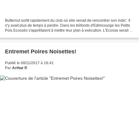
Butternut sortit rapidement du club où elle venait de rencontrer son indic'. Il
n'y avait plus de temps à perdre. Dans les tréfonds d'Edimcourge les Petits
Pois Ecossés s'apprêtaient à mettre leur plan à exécution. L'Ecosse serait à
la merci des Cosses....
Entremet Poires Noisettes!
Publié le 08/11/2017 à 18:41
Par
Arthur P.