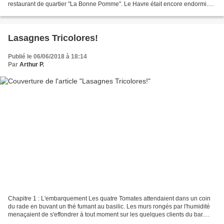
restaurant de quartier "La Bonne Pomme". Le Havre était encore endormi.
Quelques voisins avaient été...
Lasagnes Tricolores!
Publié le 06/06/2018 à 18:14
Par
Arthur P.
Chapitre 1 : L'embarquement Les quatre Tomates attendaient dans un coin
du rade en buvant un thé fumant au basilic. Les murs rongés par l'humidité
menaçaient de s'effondrer à tout moment sur les quelques clients du bar.
Tous jetaient des coups d'oeil...