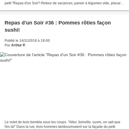
petit "Repas d'un Soir"! Retour de vacances, panier à légumes vide, placard
pas plus rempli que ça, la situation...
Repas d'un Soir #36 : Pommes rôties façon
sushi!
Publié le 14/11/2018 à 19:00
Par
Arthur P.
Le volet de bois trembla sous les coups. "Allez Joinville, ouvre, on sait que
t'es là!" Dans la rue, trois hommes tambourinaient sur la façade du petit