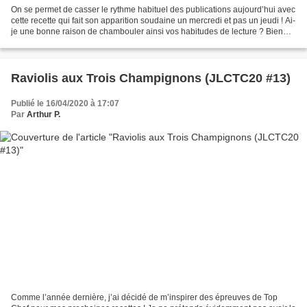
On se permet de casser le rythme habituel des publications aujourd’hui avec
cette recette qui fait son apparition soudaine un mercredi et pas un jeudi ! Ai-
je une bonne raison de chambouler ainsi vos habitudes de lecture ? Bien
entendu, sans quoi jamais,...
Raviolis aux Trois Champignons (JLCTC20 #13)
Publié le 16/04/2020 à 17:07
Par
Arthur P.
Comme l’année dernière, j’ai décidé de m’inspirer des épreuves de Top