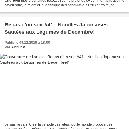
Chef pour mes prochaines recettes ! Je ne prétends évidemment pas avoir le
savoir-faire, le talent et la technique des candidat·e·s ! Au contraire, se
confronter aux mêmes difficultés...
Repas d'un soir #41 : Nouilles Japonaises
Sautées aux Légumes de Décembre!
Publié le 09/12/2019 à 18:00
Par
Arthur P.
Je sais, je sais. C’est la période des fêtes, tout le monde propose des
recettes de fêtes, même moi, j’ai essayé d’être dans la thématique, mais…