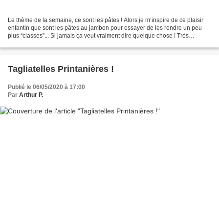
Le thème de la semaine, ce sont les pâtes ! Alors je m’inspire de ce plaisir
enfantin que sont les pâtes au jambon pour essayer de les rendre un peu
plus “classes”... Si jamais ça veut vraiment dire quelque chose ! Très
franchement, je n’ai pas grand...
Tagliatelles Printanières !
Publié le 06/05/2020 à 17:00
Par
Arthur P.