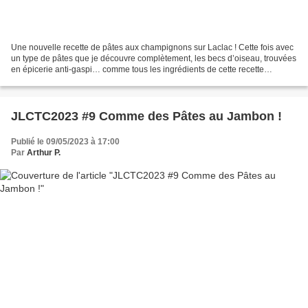
Une nouvelle recette de pâtes aux champignons sur Laclac ! Cette fois avec
un type de pâtes que je découvre complètement, les becs d’oiseau, trouvées
en épicerie anti-gaspi… comme tous les ingrédients de cette recette
d’ailleurs ! Le Champignon d’Or était...
JLCTC2023 #9 Comme des Pâtes au Jambon !
Publié le 09/05/2023 à 17:00
Par
Arthur P.