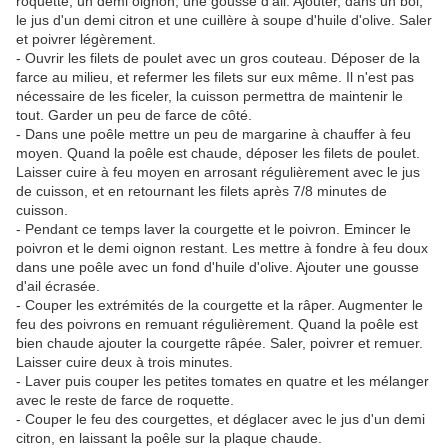
roquette, un demi oignon, une gousse d'ail. Ajouter, dans un bol,
le jus d'un demi citron et une cuillère à soupe d'huile d'olive. Saler
et poivrer légèrement.
- Ouvrir les filets de poulet avec un gros couteau. Déposer de la
farce au milieu, et refermer les filets sur eux même. Il n'est pas
nécessaire de les ficeler, la cuisson permettra de maintenir le
tout. Garder un peu de farce de côté.
- Dans une poêle mettre un peu de margarine à chauffer à feu
moyen. Quand la poêle est chaude, déposer les filets de poulet.
Laisser cuire à feu moyen en arrosant régulièrement avec le jus
de cuisson, et en retournant les filets après 7/8 minutes de
cuisson.
- Pendant ce temps laver la courgette et le poivron. Emincer le
poivron et le demi oignon restant. Les mettre à fondre à feu doux
dans une poêle avec un fond d'huile d'olive. Ajouter une gousse
d'ail écrasée.
- Couper les extrémités de la courgette et la râper. Augmenter le
feu des poivrons en remuant régulièrement. Quand la poêle est
bien chaude ajouter la courgette râpée. Saler, poivrer et remuer.
Laisser cuire deux à trois minutes.
- Laver puis couper les petites tomates en quatre et les mélanger
avec le reste de farce de roquette.
- Couper le feu des courgettes, et déglacer avec le jus d'un demi
citron, en laissant la poêle sur la plaque chaude.