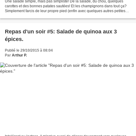
Une salade simple, mais pas simpliste! De la salade, du chou, quelques
carottes et des bonnes patates sautées! Et les champignons dans tout ça?
Simplement farcis de leur propre pied (enfin avec quelques autres petites
choses aussi, mais les autres petites...
Repas d'un soir #5: Salade de quinoa aux 3
épices.
Publié le 29/10/2015 à 08:04
Par
Arthur P.