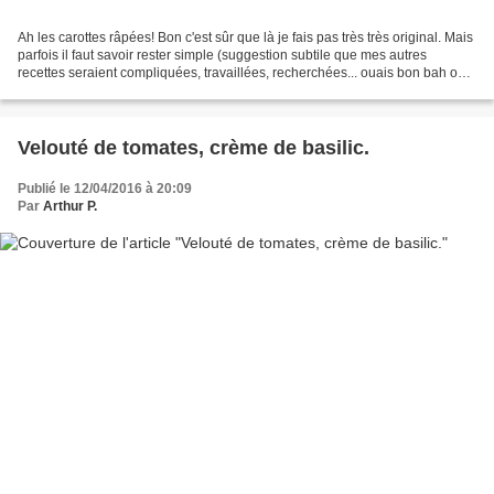
Ah les carottes râpées! Bon c'est sûr que là je fais pas très très original. Mais
parfois il faut savoir rester simple (suggestion subtile que mes autres
recettes seraient compliquées, travaillées, recherchées... ouais bon bah on
se met en valeur comme...
Velouté de tomates, crème de basilic.
Publié le 12/04/2016 à 20:09
Par
Arthur P.