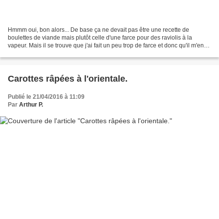
Hmmm oui, bon alors... De base ça ne devait pas être une recette de
boulettes de viande mais plutôt celle d'une farce pour des raviolis à la
vapeur. Mais il se trouve que j'ai fait un peu trop de farce et donc qu'il m'en
restait! Pas trop de farce par...
Carottes râpées à l'orientale.
Publié le 21/04/2016 à 11:09
Par
Arthur P.