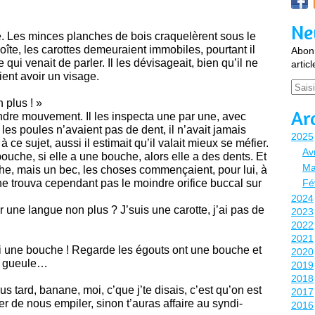
Ne
. Les minces planches de bois craquelèrent sous le
îte, les carottes demeuraient immobiles, pourtant il
Abonn
e qui venait de parler. Il les dévisageait, bien qu’il ne
artic
ent avoir un visage.
Email
 plus ! »
Ar
ndre mouvement. Il les inspecta une par une, avec
 les poules n’avaient pas de dent, il n’avait jamais
2025
 ce sujet, aussi il estimait qu’il valait mieux se méfier.
Avr
bouche, si elle a une bouche, alors elle a des dents. Et
Ma
he, mais un bec, les choses commençaient, pour lui, à
 ne trouva cependant pas le moindre orifice buccal sur
Fé
2024
 une langue non plus ? J’suis une carotte, j’ai pas de
2023
2022
2021
ai une bouche ! Regarde les égouts ont une bouche et
2020
sa gueule…
2019
2018
s tard, banane, moi, c’que j’te disais, c’est qu’on est
2017
ter de nous empiler, sinon t’auras affaire au syndi-
2016