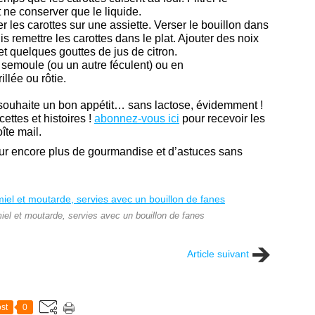
t ne conserver que le liquide.
er les carottes sur une assiette. Verser le bouillon dans
is remettre les carottes dans le plat. Ajouter des noix
 quelques gouttes de jus de citron.
a semoule (ou un autre féculent) ou en
lée ou rôtie.
s souhaite un bon appétit… sans lactose, évidemment !
ttes et histoires !
abonnez-vous ici
pour recevoir les
îte mail.
r encore plus de gourmandise et d’astuces sans
miel et moutarde, servies avec un bouillon de fanes
Article suivant
st
0