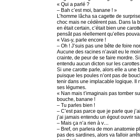
« Qui a parlé ?
– Bah c’est moi, banane ! »
L’homme lâcha sa cagette de surprise
choc mais ne cédèrent pas. Dans la bo
en était certain, c’était bien une carott
pensât pas réellement qu’elles pouvai
« Vas-y, parle encore !
– Oh ! J’suis pas une bête de foire non
Aucune des racines n’avait eu le moi
crainte, de peur de se faire mordre. Si
entendu aucun dicton sur les carottes à
Si une carotte parle, alors elle a une 
puisque les poules n’ont pas de bouc
tenir dans une implacable logique. Il
ses légumes.
« Nan mais t’imaginais pas tomber sur
bouche, banane !
– Tu parles bien !
– C’est pas parce que je parle que j’
j’ai jamais entendu un égout ouvrir 
– Mais ça n’a rien à v…
– Bref, on parlera de mon anatomie plu
pas des sardines, alors va falloir arrê