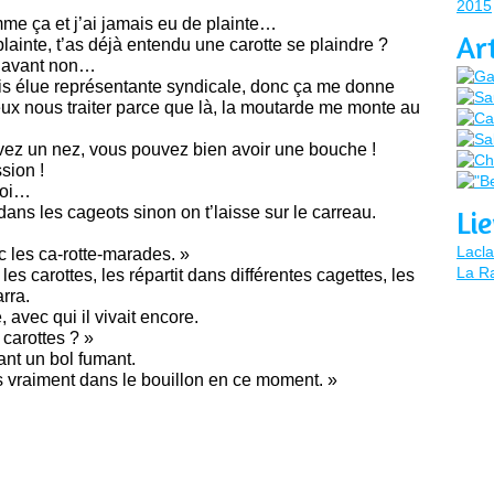
2015
me ça et j’ai jamais eu de plainte…
Ar
ainte, t’as déjà entendu une carotte se plaindre ?
 avant non…
uis élue représentante syndicale, donc ça me donne
ieux nous traiter parce que là, la moutarde me monte au
 avez un nez, vous pouvez bien avoir une bouche !
sion !
toi…
ans les cageots sinon on t’laisse sur le carreau.
Li
Lacla
c les ca-rotte-marades. »
La Ra
s carottes, les répartit dans différentes cagettes, les
rra.
 avec qui il vivait encore.
 carottes ? »
ant un bol fumant.
es vraiment dans le bouillon en ce moment. »