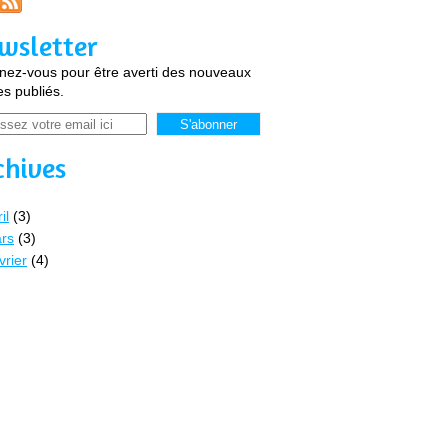
wsletter
ez-vous pour être averti des nouveaux
les publiés.
chives
il
(3)
rs
(3)
vrier
(4)