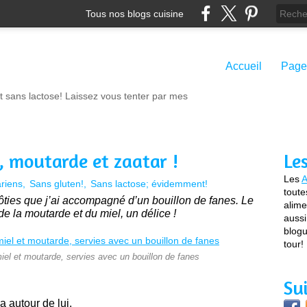
Tous nos blogs cuisine
Accueil
Page
t sans lactose! Laissez vous tenter par mes
l, moutarde et zaatar !
Le
Les
A
riens
Sans gluten!
Sans lactose; évidemment!
toute
rôties que j’ai accompagné d’un bouillon de fanes. Le
alime
de la moutarde et du miel, un délice !
aussi
blogu
tour!
miel et moutarde, servies avec un bouillon de fanes
Su
a autour de lui.