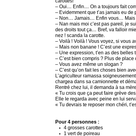
carottes!
– Oui… Enfin… On a toujours fait com
– Evidemment que t’as jamais eu de pl
– Non… Jamais… Enfin vous… Mais
– Nan mais moi c’est pas pareil, je s
des droits tout ça… Bref, va falloir m
nez ! scanda la carotte.
– Voilà ! Voilà ! Vous voyez, si vous
– Mais non banane ! C’est une expres
– Une expression, t’en as des belles 
– C’est bien compris ? Plus de place d
– Vous avez même un slogan ?
– C’est qu’on fait les choses bien ave
L’agriculteur ramassa soigneusement le
chargea dans sa camionnette et déma
Rentré chez lui, il demanda à sa mère,
« Tu crois que ça peut faire grève des
Elle le regarda avec peine en lui serv
« Tu devrais te reposer mon chéri, t’
Pour 4 personnes :
4 grosses carottes
1 vert de poireau