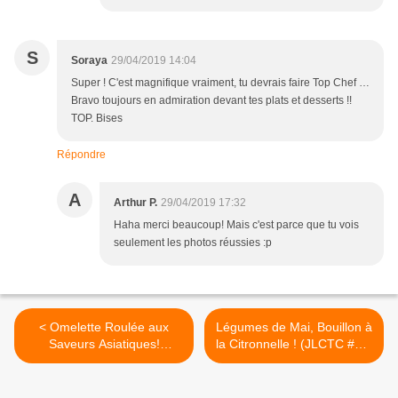
S
Soraya
29/04/2019 14:04
Super ! C'est magnifique vraiment, tu devrais faire Top Chef …
Bravo toujours en admiration devant tes plats et desserts !!
TOP. Bises
Répondre
A
Arthur P.
29/04/2019 17:32
Haha merci beaucoup! Mais c'est parce que tu vois
seulement les photos réussies :p
< Omelette Roulée aux
Légumes de Mai, Bouillon à
Saveurs Asiatiques!
la Citronnelle ! (JLCTC #11)
(JLCTC#9)
>