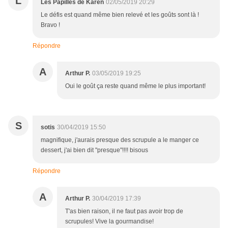
L
Les Papilles de Karen
02/05/2019 20:29
Le défis est quand même bien relevé et les goûts sont là !
Bravo !
Répondre
A
Arthur P.
03/05/2019 19:25
Oui le goût ça reste quand même le plus important!
S
sotis
30/04/2019 15:50
magnifique, j'aurais presque des scrupule a le manger ce
dessert, j'ai bien dit "presque"!!!! bisous
Répondre
A
Arthur P.
30/04/2019 17:39
T'as bien raison, il ne faut pas avoir trop de
scrupules! Vive la gourmandise!