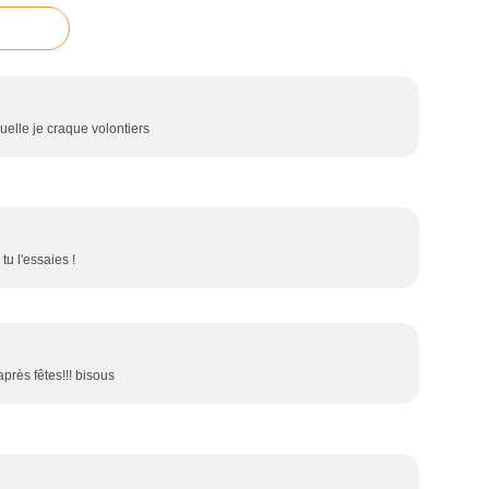
quelle je craque volontiers
tu l'essaies !
'après fêtes!!! bisous