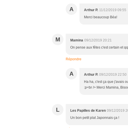
A
Arthur P.
11/12/2019 09:55
Merci beaucoup Béa!
M
Mamina
09/12/2019 20:21
On pense aux fêtes c'est certain et 
Répondre
A
Arthur P.
09/12/2019 22:50
Ha ha, c'est ça que j'avais 
:p<br /> Merci Mamina, Biso
L
Les Papilles de Karen
09/12/2019 2
Un bon petit plat Japonnais ça !