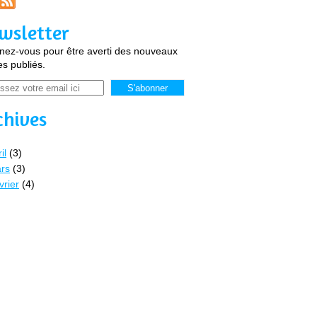
wsletter
ez-vous pour être averti des nouveaux
les publiés.
chives
il
(3)
rs
(3)
vrier
(4)