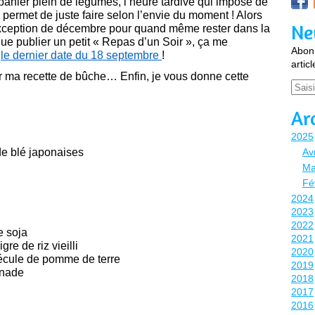
 panier plein de légumes, l’heure tardive qui impose de
 permet de juste faire selon l’envie du moment ! Alors
Ne
 exception de décembre pour quand même rester dans la
ue publier un petit « Repas d’un Soir », ça me
Abonn
,
le dernier date du 18 septembre
!
artic
sur ma recette de bûche… Enfin, je vous donne cette
Email
Ar
2025
e blé japonaises
Avr
Ma
Fé
2024
2023
2022
e soja
2021
re de riz vieilli
2020
 fécule de pomme de terre
2019
onade
2018
2017
2016