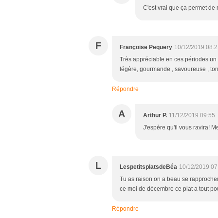
C'est vrai que ça permet de 
F
Françoise Pequery
10/12/2019 08:2
Très appréciable en ces périodes un p
légère, gourmande , savoureuse , ton
Répondre
A
Arthur P.
11/12/2019 09:55
J'espère qu'il vous ravira! M
L
LespetitsplatsdeBéa
10/12/2019 07
Tu as raison on a beau se rapprocher
ce moi de décembre ce plat a tout po
Répondre