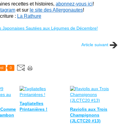
nes recettes et histoires,
abonnez-vous ici
!
stagram
et sur
le site des Allergonautes
!
riture :
La Rathure
Article suivant
st
0
Tagliatelles
9 Comme
Printanières !
Raviolis aux Trois
Jambon
Champignons
(JLCTC20 #13)