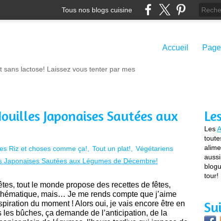
Tous nos blogs cuisine
Accueil
Page
t sans lactose! Laissez vous tenter par mes
Nouilles Japonaises Sautées aux
Le
!
Les
A
toute
alime
es Riz et choses comme ça!
Tout un plat!
Végétariens
aussi
blogu
tour!
fêtes, tout le monde propose des recettes de fêtes,
a thématique, mais… Je me rends compte que j’aime
Su
inspiration du moment ! Alors oui, je vais encore être en
 les bûches, ça demande de l’anticipation, de la