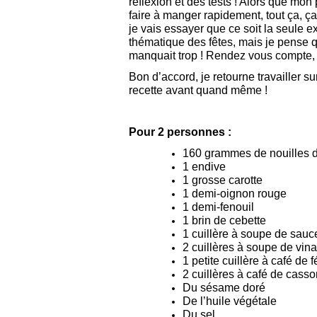
réflexion et des tests ! Alors que mon
faire à manger rapidement, tout ça, ça
je vais essayer que ce soit la seule
thématique des fêtes, mais je pense q
manquait trop ! Rendez vous compte
Bon d’accord, je retourne travailler 
recette avant quand même !
Pour 2 personnes :
160 grammes de nouilles d
1 endive
1 grosse carotte
1 demi-oignon rouge
1 demi-fenouil
1 brin de cebette
1 cuillère à soupe de sauc
2 cuillères à soupe de vinaig
1 petite cuillère à café de
2 cuillères à café de cass
Du sésame doré
De l’huile végétale
Du sel