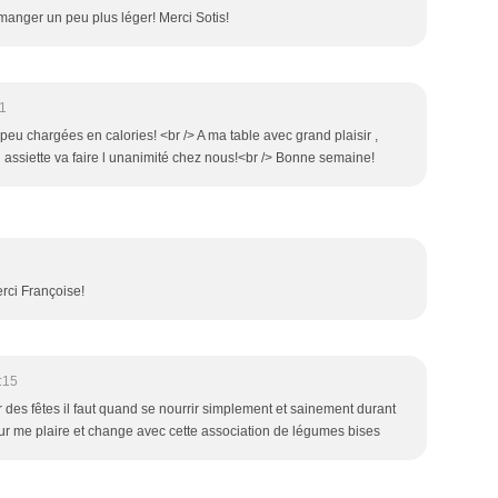
manger un peu plus léger! Merci Sotis!
1
eu chargées en calories! <br /> A ma table avec grand plaisir ,
 assiette va faire l unanimité chez nous!<br /> Bonne semaine!
erci Françoise!
:15
 des fêtes il faut quand se nourrir simplement et sainement durant
ur me plaire et change avec cette association de légumes bises