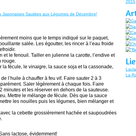
2015
Ar
égèrement moins que le temps indiqué sur le paquet,
uillante salée. Les égoutter, les rincer à l’eau froide
efroidir.
 et le fenouil. Tailler en julienne la carotte, l’endive et
Li
n rouge.
 la fécule, le vinaigre, la sauce soja et la cassonade,
Lacla
La Ra
e l’huile à chauffer à feu vif. Faire sauter 2 à 3
arément. Saler légèrement à chaque fois. Faire
 2 minutes et les réserver en dehors de la sauteuse.
 feu. Mettre le mélange de fécule. Dès que la sauce
ettre les nouilles puis les légumes, bien mélanger et
s avec la cebette grossièrement hachée et saupoudrées
.
 Sans lactose, évidemment!