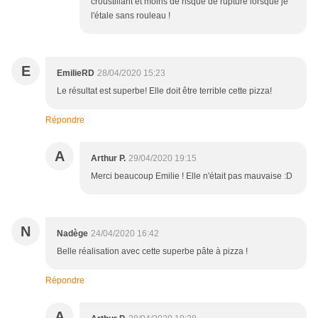
croustillant et moins de risque de rupture lorsque je
l'étale sans rouleau !
E
EmilieRD
28/04/2020 15:23
Le résultat est superbe! Elle doit être terrible cette pizza!
Répondre
A
Arthur P.
29/04/2020 19:15
Merci beaucoup Emilie ! Elle n'était pas mauvaise :D
N
Nadège
24/04/2020 16:42
Belle réalisation avec cette superbe pâte à pizza !
Répondre
A