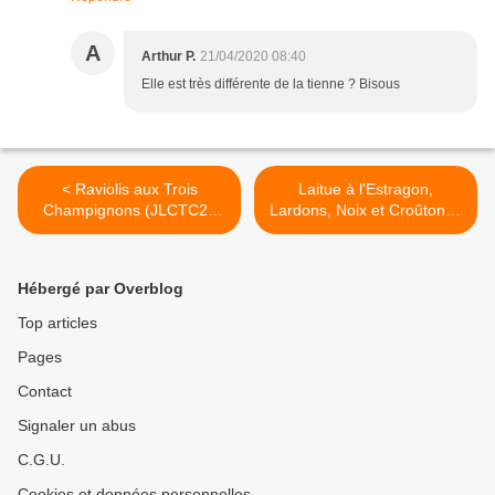
A
Arthur P.
21/04/2020 08:40
Elle est très différente de la tienne ? Bisous
< Raviolis aux Trois
Laitue à l'Estragon,
Champignons (JLCTC20
Lardons, Noix et Croûtons !
#13)
(JLCTC20 #14) >
Hébergé par Overblog
Top articles
Pages
Contact
Signaler un abus
C.G.U.
Cookies et données personnelles