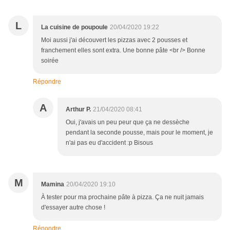
L
La cuisine de poupoule
20/04/2020 19:22
Moi aussi j'ai découvert les pizzas avec 2 pousses et
franchement elles sont extra. Une bonne pâte <br /> Bonne
soirée
Répondre
A
Arthur P.
21/04/2020 08:41
Oui, j'avais un peu peur que ça ne dessèche
pendant la seconde pousse, mais pour le moment, je
n'ai pas eu d'accident :p Bisous
M
Mamina
20/04/2020 19:10
À tester pour ma prochaine pâte à pizza. Ça ne nuit jamais
d'essayer autre chose !
Répondre