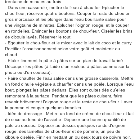
trentaine de minutes au frais.
- Dans une casserole, mettre de l'eau à chauffer. Eplucher le
chou-fleur, réserver quatre boutons. Couper le reste du chou en
gros morceaux et les plonger dans l'eau bouillante salée pour
une vingtaine de minutes. Eplucher l'oignon rouge, et le couper
en rondelles. Emincer les boutons de chou-fleur. Ciseler les brins
de ciboule lavés. Réserver le tout.
- Egoutter le chou-fleur et le mixer avec le lait de coco et le curry.
Rectifier l'assaisonnement selon votre goût et maintenir au
chaud.
- Etaler finement la pâte à pâtes sur un plan de travail fariné.
Découper les pâtes (à l'aide d'un rouleau à pâtes comme sur la
photo ou d'un couteau).
- Faire chauffer de l'eau salée dans une grosse casserole. Mettre
un fond d'huile végétale à chauffer dans une poêle. Lorsque l'eau
bout, plongez les pâtes dedans. Elles sont cuites dès qu'elles
remontent à la surface. Pendant que les pâtes cuisent, faire
revenir brièvement l'oignon rouge et le reste de chou-fleur. Laver
la pomme et couper quelques lamelles.
- Idée de dressage : Mettre un fond de crème de chou-fleur et lait
de coco au fond de l'assiette. Déposer une bonne quantité de
pâte au dessus. Déposer au dessus quelques ronds d'oignon
rouge, des lamelles de chou-fleur et de pomme, un peu de
ciboule ciselée. Finir en mettant un ou deux tours de poivre noir.