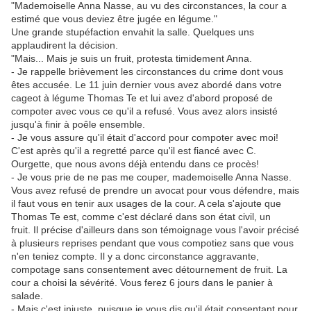
"Mademoiselle Anna Nasse, au vu des circonstances, la cour a
estimé que vous deviez être jugée en légume."
Une grande stupéfaction envahit la salle. Quelques uns
applaudirent la décision.
"Mais... Mais je suis un fruit, protesta timidement Anna.
- Je rappelle brièvement les circonstances du crime dont vous
êtes accusée. Le 11 juin dernier vous avez abordé dans votre
cageot à légume Thomas Te et lui avez d'abord proposé de
compoter avec vous ce qu'il a refusé. Vous avez alors insisté
jusqu'à finir à poêle ensemble.
- Je vous assure qu'il était d'accord pour compoter avec moi!
C'est après qu'il a regretté parce qu'il est fiancé avec C.
Ourgette, que nous avons déjà entendu dans ce procès!
- Je vous prie de ne pas me couper, mademoiselle Anna Nasse.
Vous avez refusé de prendre un avocat pour vous défendre, mais
il faut vous en tenir aux usages de la cour. A cela s'ajoute que
Thomas Te est, comme c'est déclaré dans son état civil, un
fruit. Il précise d'ailleurs dans son témoignage vous l'avoir précisé
à plusieurs reprises pendant que vous compotiez sans que vous
n'en teniez compte. Il y a donc circonstance aggravante,
compotage sans consentement avec détournement de fruit. La
cour a choisi la sévérité. Vous ferez 6 jours dans le panier à
salade.
- Mais c'est injuste, puisque je vous dis qu'il était consentant pour