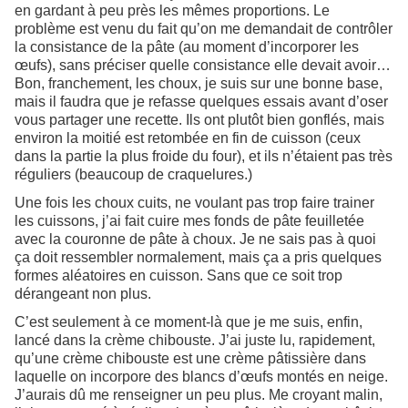
en gardant à peu près les mêmes proportions. Le
problème est venu du fait qu’on me demandait de contrôler
la consistance de la pâte (au moment d’incorporer les
œufs), sans préciser quelle consistance elle devait avoir…
Bon, franchement, les choux, je suis sur une bonne base,
mais il faudra que je refasse quelques essais avant d’oser
vous partager une recette. Ils ont plutôt bien gonflés, mais
environ la moitié est retombée en fin de cuisson (ceux
dans la partie la plus froide du four), et ils n’étaient pas très
réguliers (beaucoup de craquelures.)
Une fois les choux cuits, ne voulant pas trop faire trainer
les cuissons, j’ai fait cuire mes fonds de pâte feuilletée
avec la couronne de pâte à choux. Je ne sais pas à quoi
ça doit ressembler normalement, mais ça a pris quelques
formes aléatoires en cuisson. Sans que ce soit trop
dérangeant non plus.
C’est seulement à ce moment-là que je me suis, enfin,
lancé dans la crème chibouste. J’ai juste lu, rapidement,
qu’une crème chibouste est une crème pâtissière dans
laquelle on incorpore des blancs d’œufs montés en neige.
J’aurais dû me renseigner un peu plus. Me croyant malin,