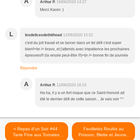
A
Arthur P.
16/06/2020 14:27
Merci Karen :)
L
lesdelicesdethithoad
12/06/2020 15:52
c'est du joli travail et se lancer dans un tel défi c'est super
bien!!<br /> bravo, et j'attends avec impatience les prochaines
épreuves!!! (la vessie peut-être !!!)<br /> bonne fin de journée
Répondre
A
Arthur P.
12/06/2020 16:15
Ha ha, il y a un fort risque que ce Saint-Honoré ait
été le dernier défi de cette saison... Je vais voir ^^
< Repas d'un Soir #44 :
Feuilletés Roulés au
Tarte Fine aux Tomates,
Poisson, Blette et Jeunes