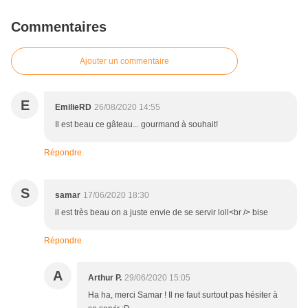
Commentaires
Ajouter un commentaire
E
EmilieRD
26/08/2020 14:55
Il est beau ce gâteau... gourmand à souhait!
Répondre
S
samar
17/06/2020 18:30
il est très beau on a juste envie de se servir loll<br /> bise
Répondre
A
Arthur P.
29/06/2020 15:05
Ha ha, merci Samar ! Il ne faut surtout pas hésiter à