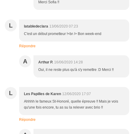
Merci Sofia !!
L
latabledeclara
13/06/2020 07:23
C'est un début prometteur !<br /> Bon week-end
Répondre
A
Arthur P.
16/06/2020 14:28
Oui, il ne reste plus qu'à s'y remettre :D Merci !!
L
Les Papilles de Karen
12/06/2020 17:07
Ahhhh le fameux St-Honoré, quelle épreuve !! Mais je vois
qu'une fois encore, tu as su la relever avec brio !!
Répondre