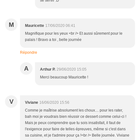
se servir :D
M
Mauricette
17/06/2020 06:41
Magnifique pour les yeux <br /> Et aussi sûrement pour le
palais ! Bravo a toi , belle journée
Répondre
A
Arthur P.
29/06/2020 15:05
Merci beaucoup Mauricette !
V
Viviane
16/06/2020 15:56
Comme je maîtrise absolument les choux.... pour les rater,
bah moi je voudrais bien réussir ce dessert comme celui-ci !
Mais je peux comprendre que tu sois insatisfait, il faut de
l'exigence pour faire de telles épreuves, même si c'est dans
sa cuisine, et je t'admire pour ça !<br /> Belle journée. Viviane