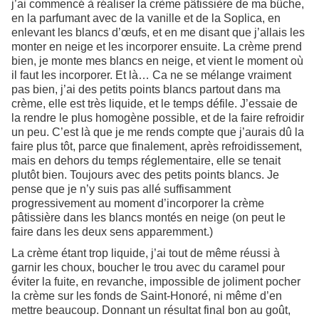
j’ai commencé à réaliser la crème pâtissière de ma bûche,
en la parfumant avec de la vanille et de la Soplica, en
enlevant les blancs d’œufs, et en me disant que j’allais les
monter en neige et les incorporer ensuite. La crème prend
bien, je monte mes blancs en neige, et vient le moment où
il faut les incorporer. Et là… Ca ne se mélange vraiment
pas bien, j’ai des petits points blancs partout dans ma
crème, elle est très liquide, et le temps défile. J’essaie de
la rendre le plus homogène possible, et de la faire refroidir
un peu. C’est là que je me rends compte que j’aurais dû la
faire plus tôt, parce que finalement, après refroidissement,
mais en dehors du temps réglementaire, elle se tenait
plutôt bien. Toujours avec des petits points blancs. Je
pense que je n’y suis pas allé suffisamment
progressivement au moment d’incorporer la crème
pâtissière dans les blancs montés en neige (on peut le
faire dans les deux sens apparemment.)
La crème étant trop liquide, j’ai tout de même réussi à
garnir les choux, boucher le trou avec du caramel pour
éviter la fuite, en revanche, impossible de joliment pocher
la crème sur les fonds de Saint-Honoré, ni même d’en
mettre beaucoup. Donnant un résultat final bon au goût,