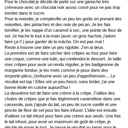
Pour le chocolat je décide de partir sur une ganache très 
crémeuse avec un chocolat noir assez corsé pour ne pas trop 
tomber dans le sucre. 
Pour la noisette, je complexifie un peu les goûts en prenant des 
noisettes, des pistaches et des noix de pécan. Je les fais 
torréfier, je les nappe d’un caramel à sec, une pointe de fleur de 
sel. Je hache le tout à la main (avec un gros hachoir, j’adore 
faire ça !! ) pour garder de la mâche. On est pas mal !
Reste à trouver une idée un peu rigolote. J’en ai deux. 
La première est de faire sécher des crêpes au four pour faire 
une coque, comme une tuile, qui contiendra le dessert. Je taille 
mes crêpes pour avoir un rendu régulier, je les badigeonne de 
margarine fondue, je les mets comme je peux dans des 
emporte-pièce, j’enfourne avec un peu d’appréhension… Le 
résultat est top ! Elles ont un peu foncé, sans brûler, j’ai une 
bonne étoile en cuisine aujourd’hui !
La deuxième est de faire une crème à la crêpe. J’utilise des 
chutes de crêpes que je fais légèrement caraméliser dans une 
casserole, puis j’ajoute du lait, un peu de sucre vanillé et une 
pincée de fleur de sel pour les faire infuser. L’idée est ensuite 
d’utiliser ce lait infusé pour faire une crème aux oeufs. Une fois 
le lait infusé, pour avoir un maximum de goût de crêpe, je 
décide de mixer le tout. Je passe le résultat au tamis pour le 