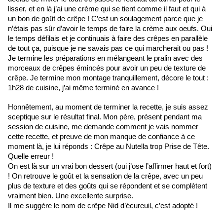
lisser, et en là j’ai une crème qui se tient comme il faut et qui à 
un bon de goût de crêpe ! C’est un soulagement parce que je 
n’étais pas sûr d’avoir le temps de faire la crème aux oeufs. Oui 
le temps défilais et je continuais à faire des crêpes en parallèle 
de tout ça, puisque je ne savais pas ce qui marcherait ou pas !
Je termine les préparations en mélangeant le pralin avec des 
morceaux de crêpes émincés pour avoir un peu de texture de 
crêpe. Je termine mon montage tranquillement, décore le tout : 
1h28 de cuisine, j’ai même terminé en avance !
Honnêtement, au moment de terminer la recette, je suis assez 
sceptique sur le résultat final. Mon père, présent pendant ma 
session de cuisine, me demande comment je vais nommer 
cette recette, et preuve de mon manque de confiance à ce 
moment là, je lui réponds : Crêpe au Nutella trop Prise de Tête. 
Quelle erreur ! 
On est là sur un vrai bon dessert (oui j’ose l’affirmer haut et fort) 
! On retrouve le goût et la sensation de la crêpe, avec un peu 
plus de texture et des goûts qui se répondent et se complètent 
vraiment bien. Une excellente surprise. 
Il me suggère le nom de crêpe Nid d’écureuil, c’est adopté !