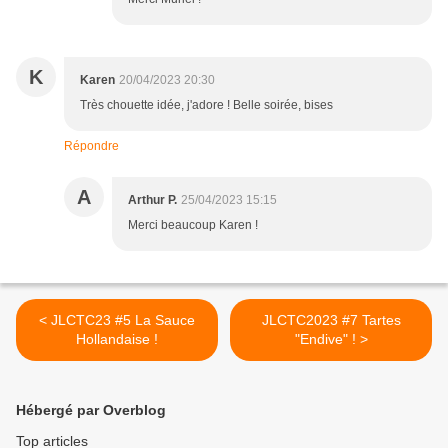
K
Karen
20/04/2023 20:30
Très chouette idée, j'adore ! Belle soirée, bises
Répondre
A
Arthur P.
25/04/2023 15:15
Merci beaucoup Karen !
< JLCTC23 #5 La Sauce
JLCTC2023 #7 Tartes
Hollandaise !
"Endive" ! >
Hébergé par Overblog
Top articles