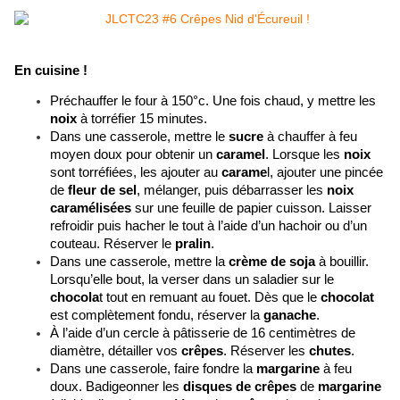
En cuisine !
Préchauffer le four à 150°c. Une fois chaud, y mettre les 
noix
 à torréfier 15 minutes.
Dans une casserole, mettre le 
sucre
 à chauffer à feu 
moyen doux pour obtenir un 
caramel
. Lorsque les 
noix
sont torréfiées, les ajouter au 
carame
l, ajouter une pincée 
de 
fleur de sel
, mélanger, puis débarrasser les 
noix 
caramélisées
 sur une feuille de papier cuisson. Laisser 
refroidir puis hacher le tout à l’aide d’un hachoir ou d’un 
couteau. Réserver le 
pralin
.
Dans une casserole, mettre la 
crème de soja
 à bouillir. 
Lorsqu’elle bout, la verser dans un saladier sur le 
chocola
t tout en remuant au fouet. Dès que le 
chocolat
est complètement fondu, réserver la 
ganache
.
À l’aide d’un cercle à pâtisserie de 16 centimètres de 
diamètre, détailler vos 
crêpes
. Réserver les 
chutes
.
Dans une casserole, faire fondre la 
margarine
 à feu 
doux. Badigeonner les 
disques de crêpes
 de 
margarine