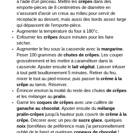
à l’aide d’un pinceau. Mettre les 
crêpes
 dans des 
emporte-pièces de 8 centimètres de diamètre en 
s’assurant d’avoir un creux au milieu pour servir de 
réceptacle au dessert, mais aussi des bords assez large 
qui dépassent de l’emporte-pièce.
Augmenter la température du four à 180°c.
Enfourner les 
crêpes
 douze minutes pour les faire 
sécher.
Augmenter le feu sous la casserole avec la 
margarine
. 
Peser 100 grammes de 
chutes de crêpes
. Les couper 
grossièrement et les mettre à caraméliser dans la 
casserole. Ajouter ensuite le 
lait végétal
. Laisser infuser 
à tout petit bouillonnement 5 minutes. Retirer du feu, 
mixer le tout au pied-mixeur, puis passer la 
crème à la 
crêpe
 au tamis. Réserver.
Émincer environ la moitié du reste des chutes
 de crêpes
et les mélanger au 
pralin
.
Garnir les 
coques de crêpes
 avec une cuillère de 
ganache au chocolat
. Ajouter ensuite du 
mélange 
pralin-crêpes
 jusqu’à hauteur puis couvrir de 
crème à la 
crêpe
. Décorer avec un peu de 
sucre glace
, quelques 
noix
 (torréfiées de préférence mais j’ai personnellement 
oublié de le faire) et quelques 
copeaux de chocolat
 !