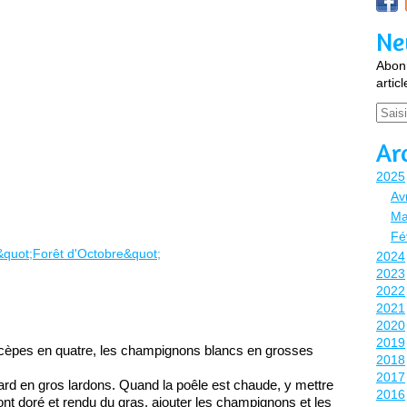
Ne
Abonn
artic
Email
Ar
2025
Avr
Ma
Fé
2024
2023
2022
2021
2020
2019
cèpes en quatre, les champignons blancs en grosses 
2018
2017
lard en gros lardons. Quand la poêle est chaude, y mettre 
2016
 ont doré et rendu du gras, ajouter les champignons et les 