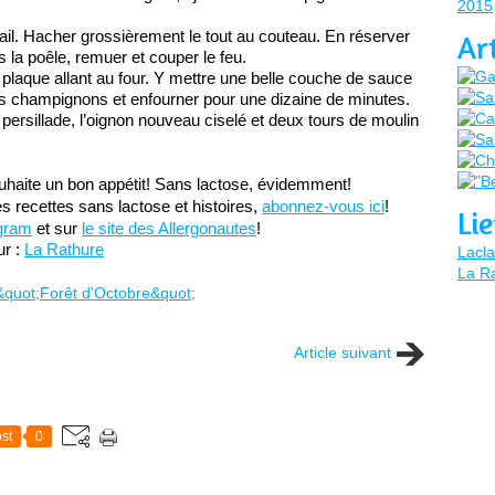
2015
’ail. Hacher grossièrement le tout au couteau. En réserver 
Ar
ns la poêle, remuer et couper le feu.
e plaque allant au four. Y mettre une belle couche de sauce 
les champignons et enfourner pour une dizaine de minutes.
de persillade, l’oignon nouveau ciselé et deux tours de moulin 
uhaite un bon appétit! Sans lactose, évidemment!
 recettes sans lactose et histoires, 
abonnez-vous ici
!
Li
gram
 et sur 
le site des Allergonautes
!
r : 
La Rathure
Lacla
La Ra
Article suivant
st
0