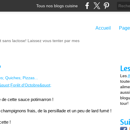
Tous nos blogs cuisine
Accueil
Page
t sans lactose! Laissez vous tenter par mes
"
Le
Les
A
es; Quiches; Pizzas...
toute
alime
aussi
blogu
se de cette sauce potimarron ! 
tour!
Alors j’en ai fait une pizza avec quelques champignons frais, de la persillade et un peu de lard fumé ! 
Su
ette !