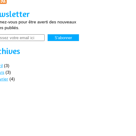
wsletter
ez-vous pour être averti des nouveaux
les publiés.
chives
il
(3)
rs
(3)
vrier
(4)