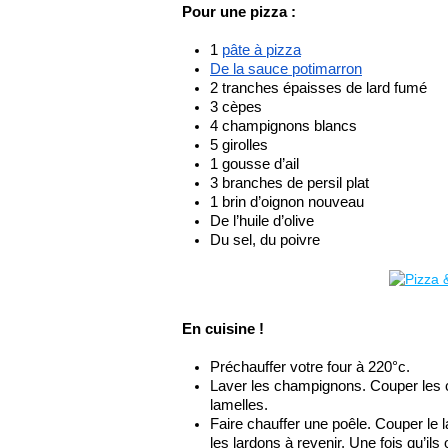
Pour une pizza :
1 
pâte à pizza
De la sauce potimarron
2 tranches épaisses de lard fumé
3 cèpes
4 champignons blancs
5 girolles
1 gousse d’ail
3 branches de persil plat
1 brin d’oignon nouveau
De l’huile d’olive
Du sel, du poivre
En cuisine !
Préchauffer votre four à 220°c.
Laver les champignons. Couper les 
lamelles.
Faire chauffer une poêle. Couper le 
les lardons à revenir. Une fois qu’ils