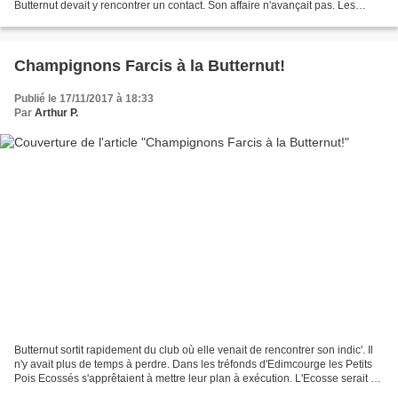
Butternut devait y rencontrer un contact. Son affaire n'avançait pas. Les
Petits Pois Ecossés se fondaient...
Champignons Farcis à la Butternut!
Publié le 17/11/2017 à 18:33
Par
Arthur P.
Butternut sortit rapidement du club où elle venait de rencontrer son indic'. Il
n'y avait plus de temps à perdre. Dans les tréfonds d'Edimcourge les Petits
Pois Ecossés s'apprêtaient à mettre leur plan à exécution. L'Ecosse serait à
la merci des Cosses....