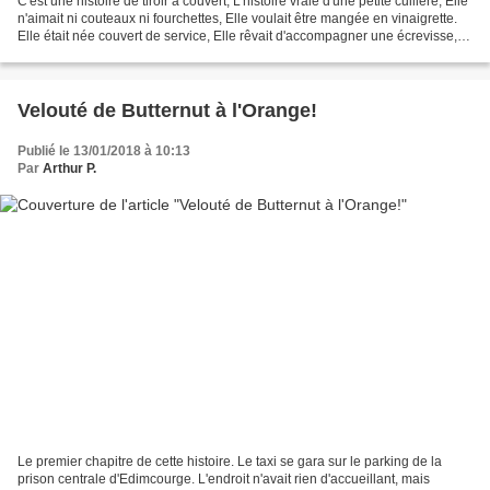
C'est une histoire de tiroir à couvert, L'histoire vraie d'une petite cuillère, Elle
n'aimait ni couteaux ni fourchettes, Elle voulait être mangée en vinaigrette.
Elle était née couvert de service, Elle rêvait d'accompagner une écrevisse,
Elle se rêvait...
Velouté de Butternut à l'Orange!
Publié le 13/01/2018 à 10:13
Par
Arthur P.
Le premier chapitre de cette histoire. Le taxi se gara sur le parking de la
prison centrale d'Edimcourge. L'endroit n'avait rien d'accueillant, mais