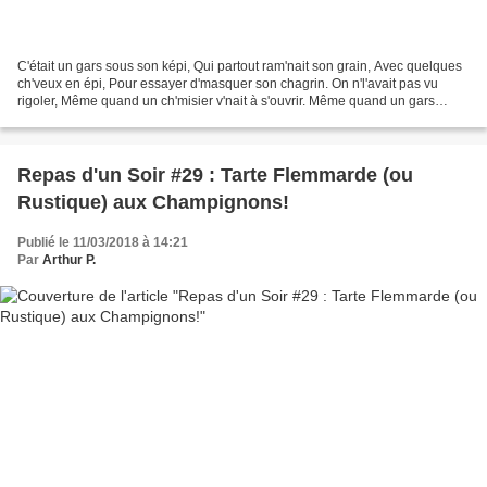
C'était un gars sous son képi, Qui partout ram'nait son grain, Avec quelques
ch'veux en épi, Pour essayer d'masquer son chagrin. On n'l'avait pas vu
rigoler, Même quand un ch'misier v'nait à s'ouvrir. Même quand un gars
dégringolait, Personne le voyait...
Repas d'un Soir #29 : Tarte Flemmarde (ou
Rustique) aux Champignons!
Publié le 11/03/2018 à 14:21
Par
Arthur P.