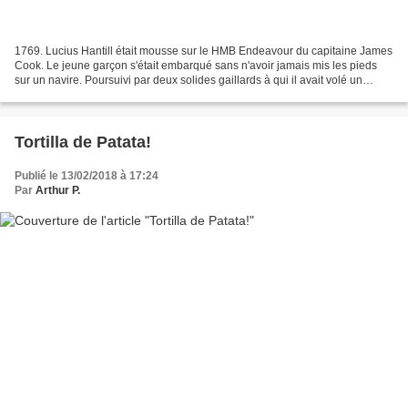
1769. Lucius Hantill était mousse sur le HMB Endeavour du capitaine James
Cook. Le jeune garçon s'était embarqué sans n'avoir jamais mis les pieds
sur un navire. Poursuivi par deux solides gaillards à qui il avait volé un
morceau de poulet, il s'était...
Tortilla de Patata!
Publié le 13/02/2018 à 17:24
Par
Arthur P.