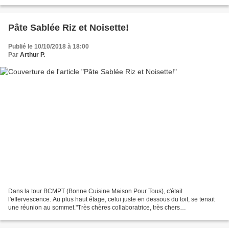
observait avec envie, attendant...
Pâte Sablée Riz et Noisette!
Publié le 10/10/2018 à 18:00
Par
Arthur P.
Dans la tour BCMPT (Bonne Cuisine Maison Pour Tous), c'était
l'effervescence. Au plus haut étage, celui juste en dessous du toit, se tenait
une réunion au sommet."Très chères collaboratrice, très chers
collaborateurs, il nous faut trouver un nouveau produit...