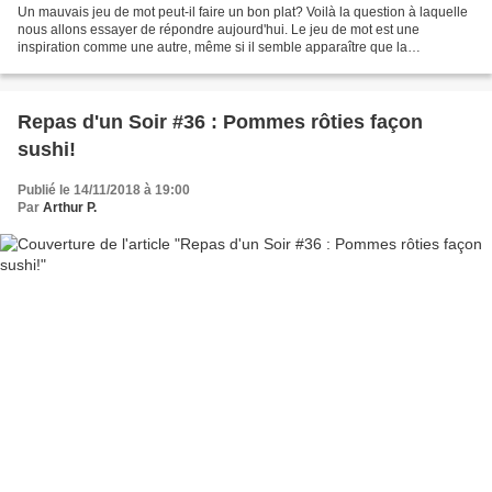
Un mauvais jeu de mot peut-il faire un bon plat? Voilà la question à laquelle
nous allons essayer de répondre aujourd'hui. Le jeu de mot est une
inspiration comme une autre, même si il semble apparaître que la
gastronomie ait longtemps préféré un certain...
Repas d'un Soir #36 : Pommes rôties façon
sushi!
Publié le 14/11/2018 à 19:00
Par
Arthur P.