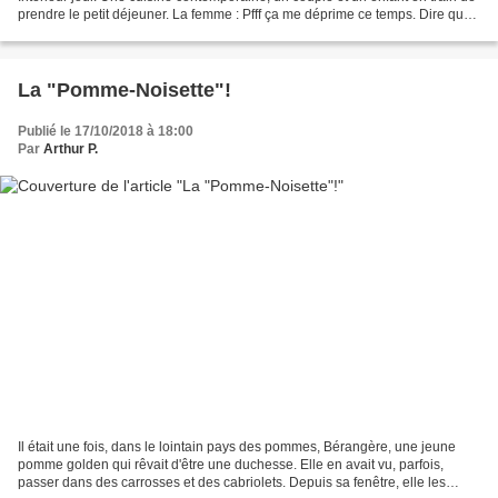
prendre le petit déjeuner. La femme : Pfff ça me déprime ce temps. Dire que
l'été est déjà terminé!...
La "Pomme-Noisette"!
Publié le 17/10/2018 à 18:00
Par
Arthur P.
Il était une fois, dans le lointain pays des pommes, Bérangère, une jeune
pomme golden qui rêvait d'être une duchesse. Elle en avait vu, parfois,
passer dans des carrosses et des cabriolets. Depuis sa fenêtre, elle les